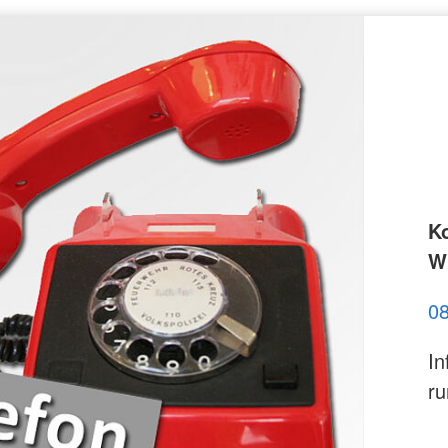
K
Wi
0
In
ru