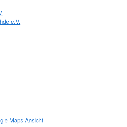
V.
hde e.V.
ogle Maps Ansicht