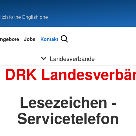
tch to the English one
ützige GmbH
ngebote
Jobs
Kontakt
Landesverbände
e DRK Landesverbä
Lesezeichen -
Servicetelefon