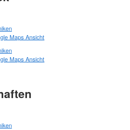
niken
ogle Maps Ansicht
niken
ogle Maps Ansicht
haften
niken