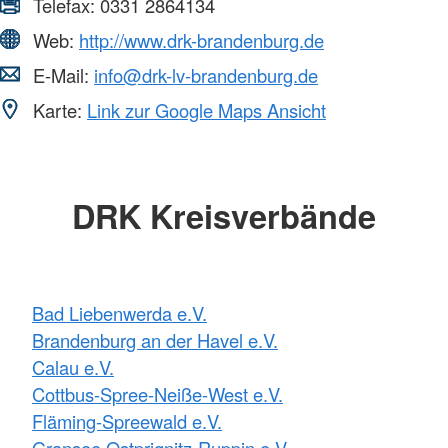
Telefax:
0331 2864134
Web:
http://www.drk-brandenburg.de
E-Mail:
info@drk-lv-brandenburg.de
Karte:
Link zur Google Maps Ansicht
DRK Kreisverbände
Bad Liebenwerda e.V.
Brandenburg an der Havel e.V.
Calau e.V.
Cottbus-Spree-Neiße-West e.V.
Fläming-Spreewald e.V.
Gransee Ostprignitz-Ruppin e.V.