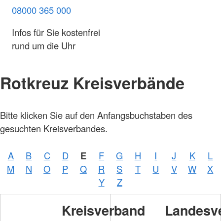
08000 365 000
Infos für Sie kostenfrei
rund um die Uhr
Rotkreuz Kreisverbände
Foto:
Bitte klicken Sie auf den Anfangsbuchstaben des
A.
Zelck /
gesuchten Kreisverbandes.
DRKS,
Karte:
©…
A
B
C
D
E
F
G
H
I
J
K
L
Foto:
A.
M
N
O
P
Q
R
S
T
U
V
W
X
Zelck /
DRK-
Y
Z
Service
GmbH
Kreisverband
Landesv