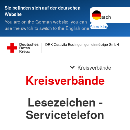
Sie befinden sich auf der deutschen
Sprache wechseln 
Website
You are on the German website, you can
Alles klar
use the switch to switch to the English one
DRK Curavita Esslingen gemeinnützige GmbH
Kreisverbände
Kreisverbände
Lesezeichen -
Servicetelefon