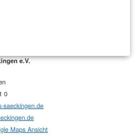
ingen e.V.
en
1 0
k-saeckingen.de
aeckingen.de
ogle Maps Ansicht