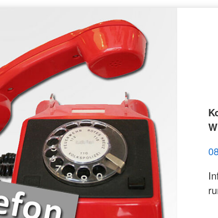
K
Wi
0
In
ru