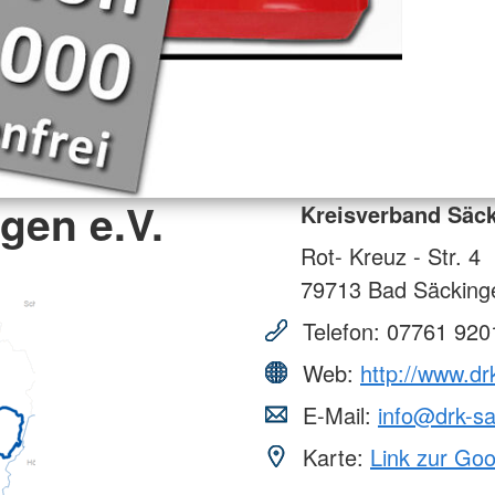
gen e.V.
Kreisverband Säck
Rot- Kreuz - Str. 4
79713
Bad Säcking
Telefon:
07761 920
Web:
http://www.dr
E-Mail:
info@drk-s
Karte:
Link zur Go