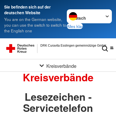
Sie befinden sich auf der
Sprache wechseln zu
deutschen Website
You are on the German website,
you can use the switch to switch to
Alles klar
the English one
DRK Curavita Esslingen gemeinnützige GmbH
Kreisverbände
Kreisverbände
Lesezeichen -
Servicetelefon