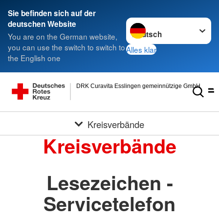
Sie befinden sich auf der
Sprache wechseln zu
deutschen Website
You are on the German website,
you can use the switch to switch to
Alles klar
the English one
DRK Curavita Esslingen gemeinnützige GmbH
Kreisverbände
Kreisverbände
Lesezeichen -
Servicetelefon